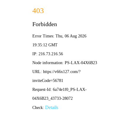
2025全年資料免費大全-免费完整资料
长沙中扬钢结构是一家专业从事
金属拱形屋面
,
无梁拱形屋顶
,
拱形波纹钢屋盖
,
无梁拱
,
太空瓦
,
装配式建筑
等钢结构工程的设
计、制作、安装的公司。
在线咨询
|
设为首页
|
加入收藏
网站首页
公司简介
关于我们
企业资质
新闻中心
公司动态