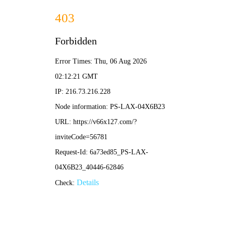
2025全年資料免費大全-免费完整资料
长沙中扬钢结构是一家专业从事
金属拱形屋面
,
无梁拱形屋顶
,
拱形波纹钢屋盖
,
无梁拱
,
太空瓦
,
装配式建筑
等钢结构工程的设
计、制作、安装的公司。
在线咨询
|
设为首页
|
加入收藏
网站首页
公司简介
关于我们
企业资质
新闻中心
公司动态